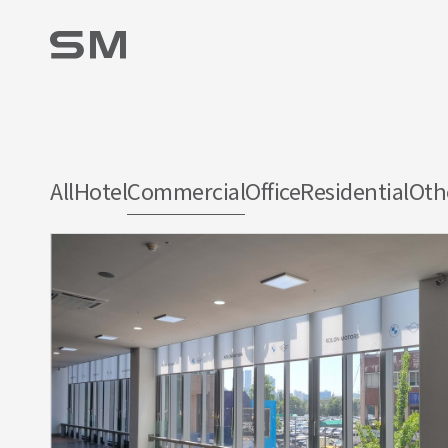
All
Hotel
Commercial
Office
Residential
Oth