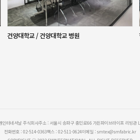
건양대학교 / 건양대학교 병원
엠인터네셔날 주식회사
주소 : 서울시 송파구 충민로66 가든파이브라이프 리빙관 L
전화번호 : 02-514-0363
팩스 : 02-511-0624
이메일 : smtex@smfabric.kr